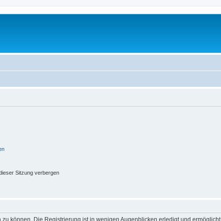
en
ieser Sitzung verbergen
 zu können. Die Registrierung ist in wenigen Augenblicken erledigt und ermöglicht