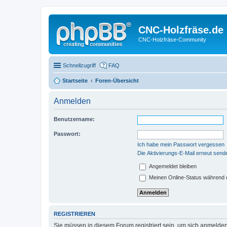
CNC-Holzfräse.de
CNC-Holzfräse-Community
Schnellzugriff
FAQ
Startseite
Foren-Übersicht
Anmelden
Benutzername:
Passwort:
Ich habe mein Passwort vergessen
Die Aktivierungs-E-Mail erneut send
Angemeldet bleiben
Meinen Online-Status während d
REGISTRIEREN
Sie müssen in diesem Forum registriert sein, um sich anmelden