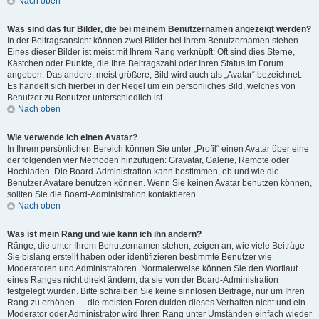
Nach oben
Was sind das für Bilder, die bei meinem Benutzernamen angezeigt werden?
In der Beitragsansicht können zwei Bilder bei Ihrem Benutzernamen stehen.
Eines dieser Bilder ist meist mit Ihrem Rang verknüpft: Oft sind dies Sterne,
Kästchen oder Punkte, die Ihre Beitragszahl oder Ihren Status im Forum
angeben. Das andere, meist größere, Bild wird auch als „Avatar“ bezeichnet.
Es handelt sich hierbei in der Regel um ein persönliches Bild, welches von
Benutzer zu Benutzer unterschiedlich ist.
Nach oben
Wie verwende ich einen Avatar?
In Ihrem persönlichen Bereich können Sie unter „Profil“ einen Avatar über eine
der folgenden vier Methoden hinzufügen: Gravatar, Galerie, Remote oder
Hochladen. Die Board-Administration kann bestimmen, ob und wie die
Benutzer Avatare benutzen können. Wenn Sie keinen Avatar benutzen können,
sollten Sie die Board-Administration kontaktieren.
Nach oben
Was ist mein Rang und wie kann ich ihn ändern?
Ränge, die unter Ihrem Benutzernamen stehen, zeigen an, wie viele Beiträge
Sie bislang erstellt haben oder identifizieren bestimmte Benutzer wie
Moderatoren und Administratoren. Normalerweise können Sie den Wortlaut
eines Ranges nicht direkt ändern, da sie von der Board-Administration
festgelegt wurden. Bitte schreiben Sie keine sinnlosen Beiträge, nur um Ihren
Rang zu erhöhen — die meisten Foren dulden dieses Verhalten nicht und ein
Moderator oder Administrator wird Ihren Rang unter Umständen einfach wieder