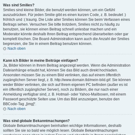
Was sind Smilies?
Smilies sind kleine Bilder, die benutzt werden können, um ein Gefühl
auszudrücken. Für jeden Smilie gibt es einen kurzen Code, z. B. bedeutet :)
fröhlich und :( traurig. Die Liste aller Smilies können Sie beim Verfassen eines
Beitrags sehen. Versuchen Sie bitte trotzdem, Smilies nicht zu häufig zu
benutzen, sie können einen Beitrag schnell unlesbar machen und ein
Moderator könnte deshalb Ihren Beitrag entsprechend überarbeiten oder gar
komplett löschen. Die Board-Administration kann auch die Anzahl der Smilies
begrenzen, die Sie in einem Beitrag benutzen können.
Nach oben
Kann ich Bilder in meine Beiträge einfügen?
Ja, Bilder können in Ihrem Beitrag angezeigt werden. Wenn die Administration
Dateianhänge erlaubt hat, können Sie das Bild auch direkt hochladen.
Ansonsten müssen Sie zu einem Bild verlinken, das auf einem öffentlich
zugänglichen Server liegt, z. B. http://www.domain.tld/mein-bild.gif. Sie können
weder Bilder verlinken, die sich auf Ihrem eigenen PC befinden (außer es ist
ein öffentlich zugänglicher Server), noch zu Bildern, die nur nach einer
Anmeldung verfügbar sind, z. B. Hotmail- oder Yahoo-Mailboxen, mit einem
Passwort geschützte Seiten usw. Um das Bild anzuzeigen, benutze den
BBCode-Tag „[img]“.
Nach oben
Was sind globale Bekanntmachungen?
Globale Bekanntmachungen beinhalten wichtige Informationen, deshalb
sollten Sie sie so bald wie möglich lesen. Globale Bekanntmachungen