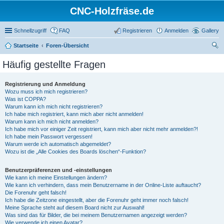
CNC-Holzfräse.de
Schnellzugriff
FAQ
Registrieren
Anmelden
Gallery
Startseite
Foren-Übersicht
uc
Häufig gestellte Fragen
he
Registrierung und Anmeldung
Wozu muss ich mich registrieren?
Was ist COPPA?
Warum kann ich mich nicht registrieren?
Ich habe mich registriert, kann mich aber nicht anmelden!
Warum kann ich mich nicht anmelden?
Ich habe mich vor einiger Zeit registriert, kann mich aber nicht mehr anmelden?!
Ich habe mein Passwort vergessen!
Warum werde ich automatisch abgemeldet?
Wozu ist die „Alle Cookies des Boards löschen“-Funktion?
Benutzerpräferenzen und -einstellungen
Wie kann ich meine Einstellungen ändern?
Wie kann ich verhindern, dass mein Benutzername in der Online-Liste auftaucht?
Die Forenuhr geht falsch!
Ich habe die Zeitzone eingestellt, aber die Forenuhr geht immer noch falsch!
Meine Sprache steht auf diesem Board nicht zur Auswahl!
Was sind das für Bilder, die bei meinem Benutzernamen angezeigt werden?
Wie verwende ich einen Avatar?