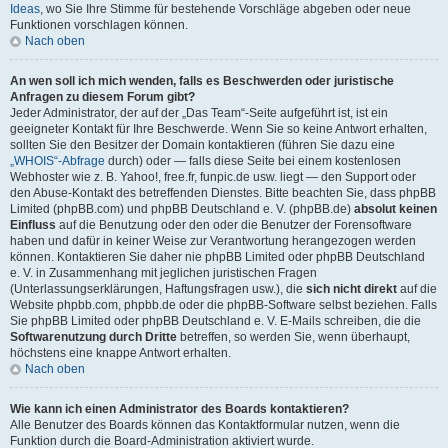
Ideas
, wo Sie Ihre Stimme für bestehende Vorschläge abgeben oder neue
Funktionen vorschlagen können.
Nach oben
An wen soll ich mich wenden, falls es Beschwerden oder juristische
Anfragen zu diesem Forum gibt?
Jeder Administrator, der auf der „Das Team“-Seite aufgeführt ist, ist ein
geeigneter Kontakt für Ihre Beschwerde. Wenn Sie so keine Antwort erhalten,
sollten Sie den Besitzer der Domain kontaktieren (führen Sie dazu eine
„WHOIS“-Abfrage
durch) oder — falls diese Seite bei einem kostenlosen
Webhoster wie z. B. Yahoo!, free.fr, funpic.de usw. liegt — den Support oder
den Abuse-Kontakt des betreffenden Dienstes. Bitte beachten Sie, dass phpBB
Limited (phpBB.com) und phpBB Deutschland e. V. (phpBB.de)
absolut keinen
Einfluss
auf die Benutzung oder den oder die Benutzer der Forensoftware
haben und dafür in keiner Weise zur Verantwortung herangezogen werden
können. Kontaktieren Sie daher nie phpBB Limited oder phpBB Deutschland
e. V. in Zusammenhang mit jeglichen juristischen Fragen
(Unterlassungserklärungen, Haftungsfragen usw.), die
sich nicht direkt
auf die
Website phpbb.com, phpbb.de oder die phpBB-Software selbst beziehen. Falls
Sie phpBB Limited oder phpBB Deutschland e. V. E-Mails schreiben, die die
Softwarenutzung durch Dritte
betreffen, so werden Sie, wenn überhaupt,
höchstens eine knappe Antwort erhalten.
Nach oben
Wie kann ich einen Administrator des Boards kontaktieren?
Alle Benutzer des Boards können das Kontaktformular nutzen, wenn die
Funktion durch die Board-Administration aktiviert wurde.