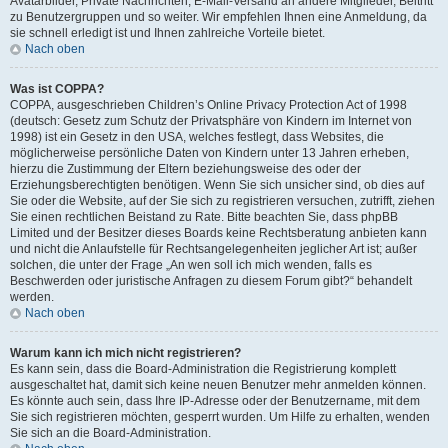
Avatarbilder, Private Nachrichten, E-Mail-Versand an andere Mitglieder, Beitritt
zu Benutzergruppen und so weiter. Wir empfehlen Ihnen eine Anmeldung, da
sie schnell erledigt ist und Ihnen zahlreiche Vorteile bietet.
Nach oben
Was ist COPPA?
COPPA, ausgeschrieben Children’s Online Privacy Protection Act of 1998
(deutsch: Gesetz zum Schutz der Privatsphäre von Kindern im Internet von
1998) ist ein Gesetz in den USA, welches festlegt, dass Websites, die
möglicherweise persönliche Daten von Kindern unter 13 Jahren erheben,
hierzu die Zustimmung der Eltern beziehungsweise des oder der
Erziehungsberechtigten benötigen. Wenn Sie sich unsicher sind, ob dies auf
Sie oder die Website, auf der Sie sich zu registrieren versuchen, zutrifft, ziehen
Sie einen rechtlichen Beistand zu Rate. Bitte beachten Sie, dass phpBB
Limited und der Besitzer dieses Boards keine Rechtsberatung anbieten kann
und nicht die Anlaufstelle für Rechtsangelegenheiten jeglicher Art ist; außer
solchen, die unter der Frage „An wen soll ich mich wenden, falls es
Beschwerden oder juristische Anfragen zu diesem Forum gibt?“ behandelt
werden.
Nach oben
Warum kann ich mich nicht registrieren?
Es kann sein, dass die Board-Administration die Registrierung komplett
ausgeschaltet hat, damit sich keine neuen Benutzer mehr anmelden können.
Es könnte auch sein, dass Ihre IP-Adresse oder der Benutzername, mit dem
Sie sich registrieren möchten, gesperrt wurden. Um Hilfe zu erhalten, wenden
Sie sich an die Board-Administration.