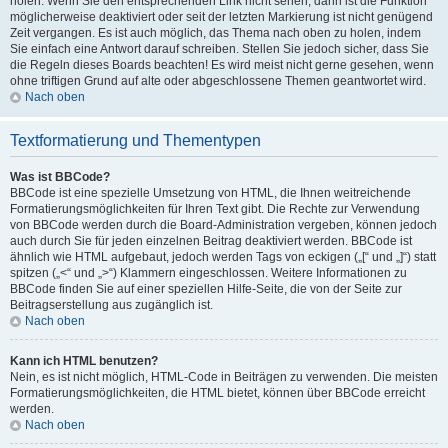
holen. Wenn Sie den entsprechenden Link nicht sehen, dann ist die Funktion
möglicherweise deaktiviert oder seit der letzten Markierung ist nicht genügend
Zeit vergangen. Es ist auch möglich, das Thema nach oben zu holen, indem
Sie einfach eine Antwort darauf schreiben. Stellen Sie jedoch sicher, dass Sie
die Regeln dieses Boards beachten! Es wird meist nicht gerne gesehen, wenn
ohne triftigen Grund auf alte oder abgeschlossene Themen geantwortet wird.
Nach oben
Textformatierung und Thementypen
Was ist BBCode?
BBCode ist eine spezielle Umsetzung von HTML, die Ihnen weitreichende
Formatierungsmöglichkeiten für Ihren Text gibt. Die Rechte zur Verwendung
von BBCode werden durch die Board-Administration vergeben, können jedoch
auch durch Sie für jeden einzelnen Beitrag deaktiviert werden. BBCode ist
ähnlich wie HTML aufgebaut, jedoch werden Tags von eckigen („[“ und „]“) statt
spitzen („<“ und „>“) Klammern eingeschlossen. Weitere Informationen zu
BBCode finden Sie auf einer speziellen Hilfe-Seite, die von der Seite zur
Beitragserstellung aus zugänglich ist.
Nach oben
Kann ich HTML benutzen?
Nein, es ist nicht möglich, HTML-Code in Beiträgen zu verwenden. Die meisten
Formatierungsmöglichkeiten, die HTML bietet, können über BBCode erreicht
werden.
Nach oben