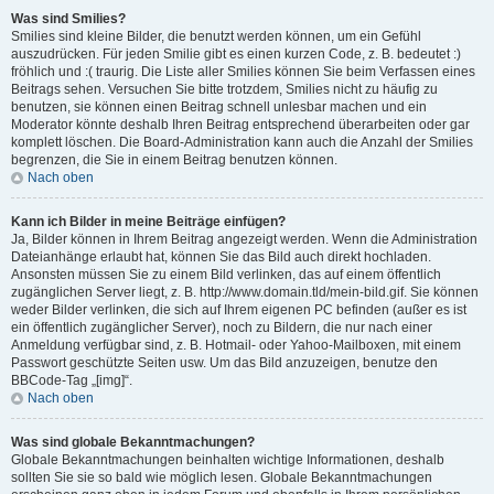
Was sind Smilies?
Smilies sind kleine Bilder, die benutzt werden können, um ein Gefühl
auszudrücken. Für jeden Smilie gibt es einen kurzen Code, z. B. bedeutet :)
fröhlich und :( traurig. Die Liste aller Smilies können Sie beim Verfassen eines
Beitrags sehen. Versuchen Sie bitte trotzdem, Smilies nicht zu häufig zu
benutzen, sie können einen Beitrag schnell unlesbar machen und ein
Moderator könnte deshalb Ihren Beitrag entsprechend überarbeiten oder gar
komplett löschen. Die Board-Administration kann auch die Anzahl der Smilies
begrenzen, die Sie in einem Beitrag benutzen können.
Nach oben
Kann ich Bilder in meine Beiträge einfügen?
Ja, Bilder können in Ihrem Beitrag angezeigt werden. Wenn die Administration
Dateianhänge erlaubt hat, können Sie das Bild auch direkt hochladen.
Ansonsten müssen Sie zu einem Bild verlinken, das auf einem öffentlich
zugänglichen Server liegt, z. B. http://www.domain.tld/mein-bild.gif. Sie können
weder Bilder verlinken, die sich auf Ihrem eigenen PC befinden (außer es ist
ein öffentlich zugänglicher Server), noch zu Bildern, die nur nach einer
Anmeldung verfügbar sind, z. B. Hotmail- oder Yahoo-Mailboxen, mit einem
Passwort geschützte Seiten usw. Um das Bild anzuzeigen, benutze den
BBCode-Tag „[img]“.
Nach oben
Was sind globale Bekanntmachungen?
Globale Bekanntmachungen beinhalten wichtige Informationen, deshalb
sollten Sie sie so bald wie möglich lesen. Globale Bekanntmachungen