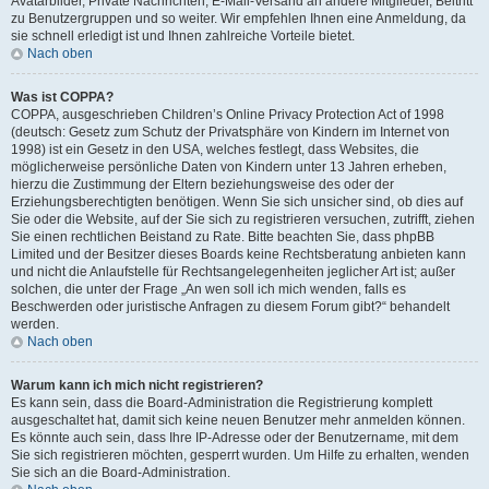
Avatarbilder, Private Nachrichten, E-Mail-Versand an andere Mitglieder, Beitritt
zu Benutzergruppen und so weiter. Wir empfehlen Ihnen eine Anmeldung, da
sie schnell erledigt ist und Ihnen zahlreiche Vorteile bietet.
Nach oben
Was ist COPPA?
COPPA, ausgeschrieben Children’s Online Privacy Protection Act of 1998
(deutsch: Gesetz zum Schutz der Privatsphäre von Kindern im Internet von
1998) ist ein Gesetz in den USA, welches festlegt, dass Websites, die
möglicherweise persönliche Daten von Kindern unter 13 Jahren erheben,
hierzu die Zustimmung der Eltern beziehungsweise des oder der
Erziehungsberechtigten benötigen. Wenn Sie sich unsicher sind, ob dies auf
Sie oder die Website, auf der Sie sich zu registrieren versuchen, zutrifft, ziehen
Sie einen rechtlichen Beistand zu Rate. Bitte beachten Sie, dass phpBB
Limited und der Besitzer dieses Boards keine Rechtsberatung anbieten kann
und nicht die Anlaufstelle für Rechtsangelegenheiten jeglicher Art ist; außer
solchen, die unter der Frage „An wen soll ich mich wenden, falls es
Beschwerden oder juristische Anfragen zu diesem Forum gibt?“ behandelt
werden.
Nach oben
Warum kann ich mich nicht registrieren?
Es kann sein, dass die Board-Administration die Registrierung komplett
ausgeschaltet hat, damit sich keine neuen Benutzer mehr anmelden können.
Es könnte auch sein, dass Ihre IP-Adresse oder der Benutzername, mit dem
Sie sich registrieren möchten, gesperrt wurden. Um Hilfe zu erhalten, wenden
Sie sich an die Board-Administration.