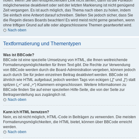
holen. Wenn Sie den entsprechenden Link nicht sehen, dann ist die Funktion
möglicherweise deaktiviert oder seit der letzten Markierung ist nicht genügend
Zeit vergangen. Es ist auch möglich, das Thema nach oben zu holen, indem
Sie einfach eine Antwort darauf schreiben. Stellen Sie jedoch sicher, dass Sie
die Regeln dieses Boards beachten! Es wird meist nicht gerne gesehen, wenn
ohne triftigen Grund auf alte oder abgeschlossene Themen geantwortet wird.
Nach oben
Textformatierung und Thementypen
Was ist BBCode?
BBCode ist eine spezielle Umsetzung von HTML, die Ihnen weitreichende
Formatierungsmöglichkeiten für Ihren Text gibt. Die Rechte zur Verwendung
von BBCode werden durch die Board-Administration vergeben, können jedoch
auch durch Sie für jeden einzelnen Beitrag deaktiviert werden. BBCode ist
ähnlich wie HTML aufgebaut, jedoch werden Tags von eckigen („[“ und „]“) statt
spitzen („<“ und „>“) Klammern eingeschlossen. Weitere Informationen zu
BBCode finden Sie auf einer speziellen Hilfe-Seite, die von der Seite zur
Beitragserstellung aus zugänglich ist.
Nach oben
Kann ich HTML benutzen?
Nein, es ist nicht möglich, HTML-Code in Beiträgen zu verwenden. Die meisten
Formatierungsmöglichkeiten, die HTML bietet, können über BBCode erreicht
werden.
Nach oben