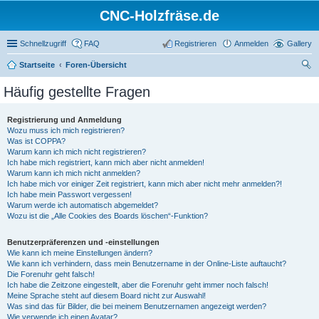
CNC-Holzfräse.de
Schnellzugriff
FAQ
Registrieren
Anmelden
Gallery
Startseite
Foren-Übersicht
uc
Häufig gestellte Fragen
he
Registrierung und Anmeldung
Wozu muss ich mich registrieren?
Was ist COPPA?
Warum kann ich mich nicht registrieren?
Ich habe mich registriert, kann mich aber nicht anmelden!
Warum kann ich mich nicht anmelden?
Ich habe mich vor einiger Zeit registriert, kann mich aber nicht mehr anmelden?!
Ich habe mein Passwort vergessen!
Warum werde ich automatisch abgemeldet?
Wozu ist die „Alle Cookies des Boards löschen“-Funktion?
Benutzerpräferenzen und -einstellungen
Wie kann ich meine Einstellungen ändern?
Wie kann ich verhindern, dass mein Benutzername in der Online-Liste auftaucht?
Die Forenuhr geht falsch!
Ich habe die Zeitzone eingestellt, aber die Forenuhr geht immer noch falsch!
Meine Sprache steht auf diesem Board nicht zur Auswahl!
Was sind das für Bilder, die bei meinem Benutzernamen angezeigt werden?
Wie verwende ich einen Avatar?