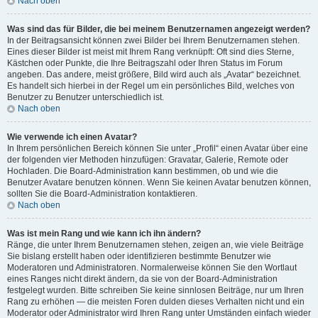
Nach oben
Was sind das für Bilder, die bei meinem Benutzernamen angezeigt werden?
In der Beitragsansicht können zwei Bilder bei Ihrem Benutzernamen stehen.
Eines dieser Bilder ist meist mit Ihrem Rang verknüpft: Oft sind dies Sterne,
Kästchen oder Punkte, die Ihre Beitragszahl oder Ihren Status im Forum
angeben. Das andere, meist größere, Bild wird auch als „Avatar“ bezeichnet.
Es handelt sich hierbei in der Regel um ein persönliches Bild, welches von
Benutzer zu Benutzer unterschiedlich ist.
Nach oben
Wie verwende ich einen Avatar?
In Ihrem persönlichen Bereich können Sie unter „Profil“ einen Avatar über eine
der folgenden vier Methoden hinzufügen: Gravatar, Galerie, Remote oder
Hochladen. Die Board-Administration kann bestimmen, ob und wie die
Benutzer Avatare benutzen können. Wenn Sie keinen Avatar benutzen können,
sollten Sie die Board-Administration kontaktieren.
Nach oben
Was ist mein Rang und wie kann ich ihn ändern?
Ränge, die unter Ihrem Benutzernamen stehen, zeigen an, wie viele Beiträge
Sie bislang erstellt haben oder identifizieren bestimmte Benutzer wie
Moderatoren und Administratoren. Normalerweise können Sie den Wortlaut
eines Ranges nicht direkt ändern, da sie von der Board-Administration
festgelegt wurden. Bitte schreiben Sie keine sinnlosen Beiträge, nur um Ihren
Rang zu erhöhen — die meisten Foren dulden dieses Verhalten nicht und ein
Moderator oder Administrator wird Ihren Rang unter Umständen einfach wieder