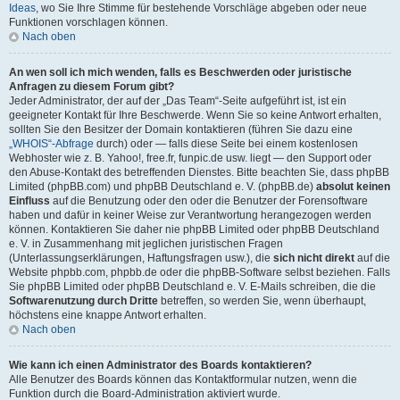
Ideas
, wo Sie Ihre Stimme für bestehende Vorschläge abgeben oder neue
Funktionen vorschlagen können.
Nach oben
An wen soll ich mich wenden, falls es Beschwerden oder juristische
Anfragen zu diesem Forum gibt?
Jeder Administrator, der auf der „Das Team“-Seite aufgeführt ist, ist ein
geeigneter Kontakt für Ihre Beschwerde. Wenn Sie so keine Antwort erhalten,
sollten Sie den Besitzer der Domain kontaktieren (führen Sie dazu eine
„WHOIS“-Abfrage
durch) oder — falls diese Seite bei einem kostenlosen
Webhoster wie z. B. Yahoo!, free.fr, funpic.de usw. liegt — den Support oder
den Abuse-Kontakt des betreffenden Dienstes. Bitte beachten Sie, dass phpBB
Limited (phpBB.com) und phpBB Deutschland e. V. (phpBB.de)
absolut keinen
Einfluss
auf die Benutzung oder den oder die Benutzer der Forensoftware
haben und dafür in keiner Weise zur Verantwortung herangezogen werden
können. Kontaktieren Sie daher nie phpBB Limited oder phpBB Deutschland
e. V. in Zusammenhang mit jeglichen juristischen Fragen
(Unterlassungserklärungen, Haftungsfragen usw.), die
sich nicht direkt
auf die
Website phpbb.com, phpbb.de oder die phpBB-Software selbst beziehen. Falls
Sie phpBB Limited oder phpBB Deutschland e. V. E-Mails schreiben, die die
Softwarenutzung durch Dritte
betreffen, so werden Sie, wenn überhaupt,
höchstens eine knappe Antwort erhalten.
Nach oben
Wie kann ich einen Administrator des Boards kontaktieren?
Alle Benutzer des Boards können das Kontaktformular nutzen, wenn die
Funktion durch die Board-Administration aktiviert wurde.