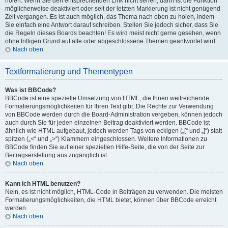
holen. Wenn Sie den entsprechenden Link nicht sehen, dann ist die Funktion
möglicherweise deaktiviert oder seit der letzten Markierung ist nicht genügend
Zeit vergangen. Es ist auch möglich, das Thema nach oben zu holen, indem
Sie einfach eine Antwort darauf schreiben. Stellen Sie jedoch sicher, dass Sie
die Regeln dieses Boards beachten! Es wird meist nicht gerne gesehen, wenn
ohne triftigen Grund auf alte oder abgeschlossene Themen geantwortet wird.
Nach oben
Textformatierung und Thementypen
Was ist BBCode?
BBCode ist eine spezielle Umsetzung von HTML, die Ihnen weitreichende
Formatierungsmöglichkeiten für Ihren Text gibt. Die Rechte zur Verwendung
von BBCode werden durch die Board-Administration vergeben, können jedoch
auch durch Sie für jeden einzelnen Beitrag deaktiviert werden. BBCode ist
ähnlich wie HTML aufgebaut, jedoch werden Tags von eckigen („[“ und „]“) statt
spitzen („<“ und „>“) Klammern eingeschlossen. Weitere Informationen zu
BBCode finden Sie auf einer speziellen Hilfe-Seite, die von der Seite zur
Beitragserstellung aus zugänglich ist.
Nach oben
Kann ich HTML benutzen?
Nein, es ist nicht möglich, HTML-Code in Beiträgen zu verwenden. Die meisten
Formatierungsmöglichkeiten, die HTML bietet, können über BBCode erreicht
werden.
Nach oben