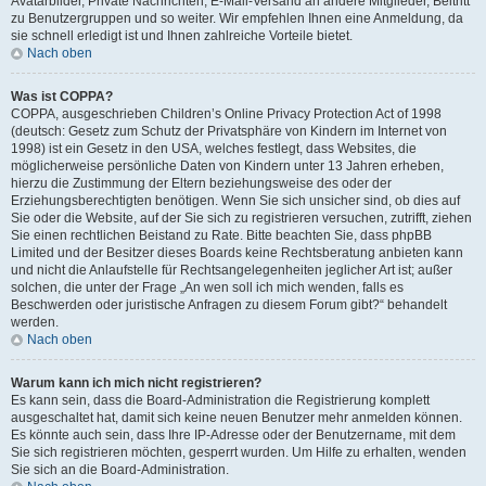
Avatarbilder, Private Nachrichten, E-Mail-Versand an andere Mitglieder, Beitritt
zu Benutzergruppen und so weiter. Wir empfehlen Ihnen eine Anmeldung, da
sie schnell erledigt ist und Ihnen zahlreiche Vorteile bietet.
Nach oben
Was ist COPPA?
COPPA, ausgeschrieben Children’s Online Privacy Protection Act of 1998
(deutsch: Gesetz zum Schutz der Privatsphäre von Kindern im Internet von
1998) ist ein Gesetz in den USA, welches festlegt, dass Websites, die
möglicherweise persönliche Daten von Kindern unter 13 Jahren erheben,
hierzu die Zustimmung der Eltern beziehungsweise des oder der
Erziehungsberechtigten benötigen. Wenn Sie sich unsicher sind, ob dies auf
Sie oder die Website, auf der Sie sich zu registrieren versuchen, zutrifft, ziehen
Sie einen rechtlichen Beistand zu Rate. Bitte beachten Sie, dass phpBB
Limited und der Besitzer dieses Boards keine Rechtsberatung anbieten kann
und nicht die Anlaufstelle für Rechtsangelegenheiten jeglicher Art ist; außer
solchen, die unter der Frage „An wen soll ich mich wenden, falls es
Beschwerden oder juristische Anfragen zu diesem Forum gibt?“ behandelt
werden.
Nach oben
Warum kann ich mich nicht registrieren?
Es kann sein, dass die Board-Administration die Registrierung komplett
ausgeschaltet hat, damit sich keine neuen Benutzer mehr anmelden können.
Es könnte auch sein, dass Ihre IP-Adresse oder der Benutzername, mit dem
Sie sich registrieren möchten, gesperrt wurden. Um Hilfe zu erhalten, wenden
Sie sich an die Board-Administration.