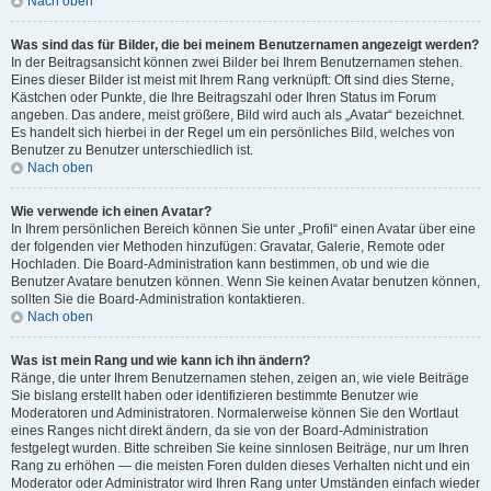
Nach oben
Was sind das für Bilder, die bei meinem Benutzernamen angezeigt werden?
In der Beitragsansicht können zwei Bilder bei Ihrem Benutzernamen stehen.
Eines dieser Bilder ist meist mit Ihrem Rang verknüpft: Oft sind dies Sterne,
Kästchen oder Punkte, die Ihre Beitragszahl oder Ihren Status im Forum
angeben. Das andere, meist größere, Bild wird auch als „Avatar“ bezeichnet.
Es handelt sich hierbei in der Regel um ein persönliches Bild, welches von
Benutzer zu Benutzer unterschiedlich ist.
Nach oben
Wie verwende ich einen Avatar?
In Ihrem persönlichen Bereich können Sie unter „Profil“ einen Avatar über eine
der folgenden vier Methoden hinzufügen: Gravatar, Galerie, Remote oder
Hochladen. Die Board-Administration kann bestimmen, ob und wie die
Benutzer Avatare benutzen können. Wenn Sie keinen Avatar benutzen können,
sollten Sie die Board-Administration kontaktieren.
Nach oben
Was ist mein Rang und wie kann ich ihn ändern?
Ränge, die unter Ihrem Benutzernamen stehen, zeigen an, wie viele Beiträge
Sie bislang erstellt haben oder identifizieren bestimmte Benutzer wie
Moderatoren und Administratoren. Normalerweise können Sie den Wortlaut
eines Ranges nicht direkt ändern, da sie von der Board-Administration
festgelegt wurden. Bitte schreiben Sie keine sinnlosen Beiträge, nur um Ihren
Rang zu erhöhen — die meisten Foren dulden dieses Verhalten nicht und ein
Moderator oder Administrator wird Ihren Rang unter Umständen einfach wieder