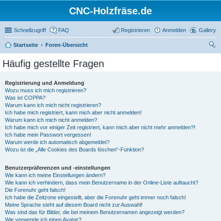
CNC-Holzfräse.de
Schnellzugriff
FAQ
Registrieren
Anmelden
Gallery
Startseite
Foren-Übersicht
uc
Häufig gestellte Fragen
he
Registrierung und Anmeldung
Wozu muss ich mich registrieren?
Was ist COPPA?
Warum kann ich mich nicht registrieren?
Ich habe mich registriert, kann mich aber nicht anmelden!
Warum kann ich mich nicht anmelden?
Ich habe mich vor einiger Zeit registriert, kann mich aber nicht mehr anmelden?!
Ich habe mein Passwort vergessen!
Warum werde ich automatisch abgemeldet?
Wozu ist die „Alle Cookies des Boards löschen“-Funktion?
Benutzerpräferenzen und -einstellungen
Wie kann ich meine Einstellungen ändern?
Wie kann ich verhindern, dass mein Benutzername in der Online-Liste auftaucht?
Die Forenuhr geht falsch!
Ich habe die Zeitzone eingestellt, aber die Forenuhr geht immer noch falsch!
Meine Sprache steht auf diesem Board nicht zur Auswahl!
Was sind das für Bilder, die bei meinem Benutzernamen angezeigt werden?
Wie verwende ich einen Avatar?