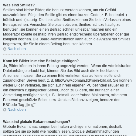
Was sind Smilies?
Smilies sind kleine Bilder, die benutzt werden können, um ein Gefühl
auszudrücken. Für jeden Smilie gibt es einen kurzen Code, z. B. bedeutet :)
fröhlich und :( traurig. Die Liste aller Smilies können Sie beim Verfassen eines
Beitrags sehen. Versuchen Sie bitte trotzdem, Smilies nicht zu häufig zu
benutzen, sie können einen Beitrag schnell unlesbar machen und ein
Moderator könnte deshalb Ihren Beitrag entsprechend überarbeiten oder gar
komplett löschen. Die Board-Administration kann auch die Anzahl der Smilies
begrenzen, die Sie in einem Beitrag benutzen können.
Nach oben
Kann ich Bilder in meine Beiträge einfügen?
Ja, Bilder können in Ihrem Beitrag angezeigt werden. Wenn die Administration
Dateianhänge erlaubt hat, können Sie das Bild auch direkt hochladen.
Ansonsten müssen Sie zu einem Bild verlinken, das auf einem öffentlich
zugänglichen Server liegt, z. B. http://www.domain.tld/mein-bild.gif. Sie können
weder Bilder verlinken, die sich auf Ihrem eigenen PC befinden (außer es ist
ein öffentlich zugänglicher Server), noch zu Bildern, die nur nach einer
Anmeldung verfügbar sind, z. B. Hotmail- oder Yahoo-Mailboxen, mit einem
Passwort geschützte Seiten usw. Um das Bild anzuzeigen, benutze den
BBCode-Tag „[img]“.
Nach oben
Was sind globale Bekanntmachungen?
Globale Bekanntmachungen beinhalten wichtige Informationen, deshalb
sollten Sie sie so bald wie möglich lesen. Globale Bekanntmachungen