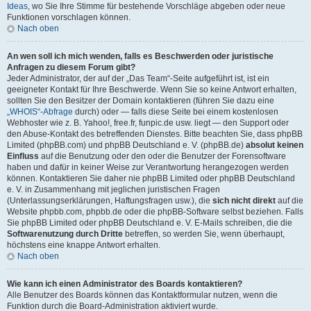
Ideas
, wo Sie Ihre Stimme für bestehende Vorschläge abgeben oder neue
Funktionen vorschlagen können.
Nach oben
An wen soll ich mich wenden, falls es Beschwerden oder juristische
Anfragen zu diesem Forum gibt?
Jeder Administrator, der auf der „Das Team“-Seite aufgeführt ist, ist ein
geeigneter Kontakt für Ihre Beschwerde. Wenn Sie so keine Antwort erhalten,
sollten Sie den Besitzer der Domain kontaktieren (führen Sie dazu eine
„WHOIS“-Abfrage
durch) oder — falls diese Seite bei einem kostenlosen
Webhoster wie z. B. Yahoo!, free.fr, funpic.de usw. liegt — den Support oder
den Abuse-Kontakt des betreffenden Dienstes. Bitte beachten Sie, dass phpBB
Limited (phpBB.com) und phpBB Deutschland e. V. (phpBB.de)
absolut keinen
Einfluss
auf die Benutzung oder den oder die Benutzer der Forensoftware
haben und dafür in keiner Weise zur Verantwortung herangezogen werden
können. Kontaktieren Sie daher nie phpBB Limited oder phpBB Deutschland
e. V. in Zusammenhang mit jeglichen juristischen Fragen
(Unterlassungserklärungen, Haftungsfragen usw.), die
sich nicht direkt
auf die
Website phpbb.com, phpbb.de oder die phpBB-Software selbst beziehen. Falls
Sie phpBB Limited oder phpBB Deutschland e. V. E-Mails schreiben, die die
Softwarenutzung durch Dritte
betreffen, so werden Sie, wenn überhaupt,
höchstens eine knappe Antwort erhalten.
Nach oben
Wie kann ich einen Administrator des Boards kontaktieren?
Alle Benutzer des Boards können das Kontaktformular nutzen, wenn die
Funktion durch die Board-Administration aktiviert wurde.