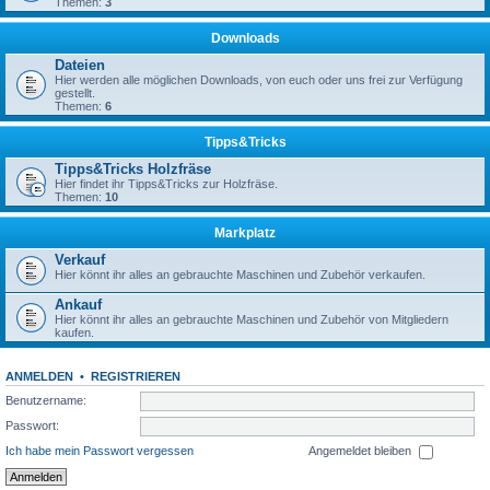
Themen:
3
Downloads
Dateien
Hier werden alle möglichen Downloads, von euch oder uns frei zur Verfügung
gestellt.
Themen:
6
Tipps&Tricks
Tipps&Tricks Holzfräse
Hier findet ihr Tipps&Tricks zur Holzfräse.
Themen:
10
Markplatz
Verkauf
Hier könnt ihr alles an gebrauchte Maschinen und Zubehör verkaufen.
Ankauf
Hier könnt ihr alles an gebrauchte Maschinen und Zubehör von Mitgliedern
kaufen.
ANMELDEN
•
REGISTRIEREN
Benutzername:
Passwort:
Ich habe mein Passwort vergessen
Angemeldet bleiben