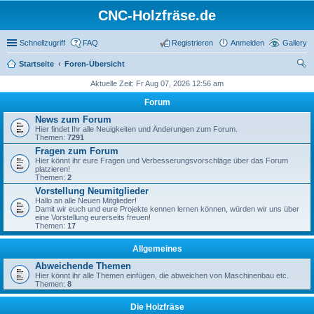
CNC-Holzfräse.de
Schnellzugriff
FAQ
Registrieren
Anmelden
Gallery
Startseite
Foren-Übersicht
uc
Aktuelle Zeit: Fr Aug 07, 2026 12:56 am
he
Forum
News zum Forum
Hier findet Ihr alle Neuigkeiten und Änderungen zum Forum.
Themen:
7291
Fragen zum Forum
Hier könnt ihr eure Fragen und Verbesserungsvorschläge über das Forum
platzieren!
Themen:
2
Vorstellung Neumitglieder
Hallo an alle Neuen Mitglieder!
Damit wir euch und eure Projekte kennen lernen können, würden wir uns über
eine Vorstellung eurerseits freuen!
Themen:
17
Allgemeines
Abweichende Themen
Hier könnt ihr alle Themen einfügen, die abweichen von Maschinenbau etc.
Themen:
8
Die Holzfräse