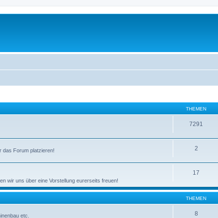
THEMEN
7291
2
 das Forum platzieren!
17
n wir uns über eine Vorstellung eurerseits freuen!
THEMEN
8
inenbau etc.