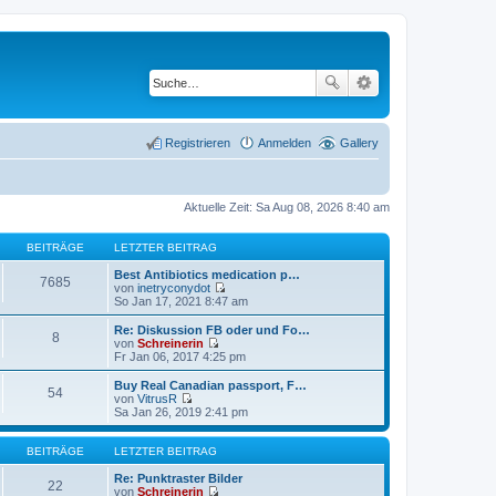
Registrieren
Anmelden
Gallery
Aktuelle Zeit: Sa Aug 08, 2026 8:40 am
BEITRÄGE
LETZTER BEITRAG
Best Antibiotics medication p…
7685
von
inetryconydot
N
So Jan 17, 2021 8:47 am
e
u
Re: Diskussion FB oder und Fo…
8
e
von
Schreinerin
s
N
Fr Jan 06, 2017 4:25 pm
t
e
e
u
Buy Real Canadian passport, F…
54
r
e
von
VitrusR
B
s
N
Sa Jan 26, 2019 2:41 pm
e
t
e
i
e
u
t
r
e
BEITRÄGE
LETZTER BEITRAG
r
B
s
a
e
t
Re: Punktraster Bilder
22
g
i
e
von
Schreinerin