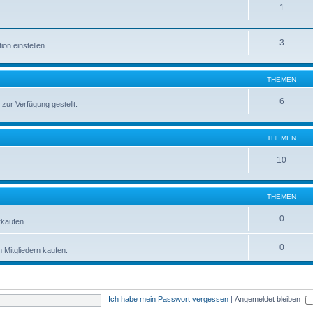
1
3
on einstellen.
THEMEN
6
zur Verfügung gestellt.
THEMEN
10
THEMEN
0
rkaufen.
0
 Mitgliedern kaufen.
Ich habe mein Passwort vergessen
|
Angemeldet bleiben