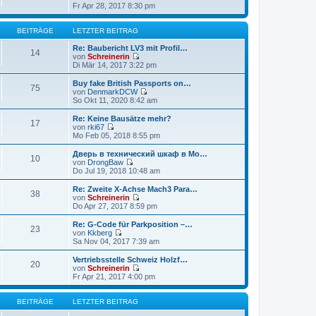
t
r
N
Fr Apr 28, 2017 8:30 pm
r
B
e
a
e
u
g
i
e
BEITRÄGE
LETZTER BEITRAG
t
s
r
t
Re: Baubericht LV3 mit Profil…
14
a
e
von
Schreinerin
g
r
N
Di Mär 14, 2017 3:22 pm
B
e
e
u
Buy fake British Passports on…
75
i
e
von
DenmarkDCW
t
s
N
So Okt 11, 2020 8:42 am
r
t
e
a
e
u
Re: Keine Bausätze mehr?
17
g
r
e
von
rki67
B
s
N
Mo Feb 05, 2018 8:55 pm
e
t
e
i
e
u
Дверь в технический шкаф в Мо…
t
10
r
e
von
DrongBaw
r
B
s
N
Do Jul 19, 2018 10:48 am
a
e
t
e
g
i
e
u
Re: Zweite X-Achse Mach3 Para…
t
38
r
e
von
Schreinerin
r
B
s
N
Do Apr 27, 2017 8:59 pm
a
e
t
e
g
i
e
u
Re: G-Code für Parkposition –…
t
23
r
e
von
Kkberg
r
B
s
N
Sa Nov 04, 2017 7:39 am
a
e
t
e
g
i
e
u
Vertriebsstelle Schweiz Holzf…
t
20
r
e
von
Schreinerin
r
B
s
N
Fr Apr 21, 2017 4:00 pm
a
e
t
e
g
i
e
u
t
r
e
BEITRÄGE
LETZTER BEITRAG
r
B
s
a