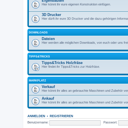
Eigenbauten
Hier könnt ihr eure eigenen Konstruktion einfügen.
3D Drucker
Hier dürft ihr eure 3D Drucker und die dazu gehörigen Informati
DOWNLOADS
Dateien
Hier werden alle möglichen Downloads, von euch oder uns frei 
TIPPS&TRICKS
Tipps&Tricks Holzfräse
Hier findet ihr Tipps&Tricks zur Holzfräse.
MARKPLATZ
Verkauf
Hier könnt ihr alles an gebrauchte Maschinen und Zubehör ve
Ankauf
Hier könnt ihr alles an gebrauchte Maschinen und Zubehör von
ANMELDEN
•
REGISTRIEREN
Benutzername:
Passwort: