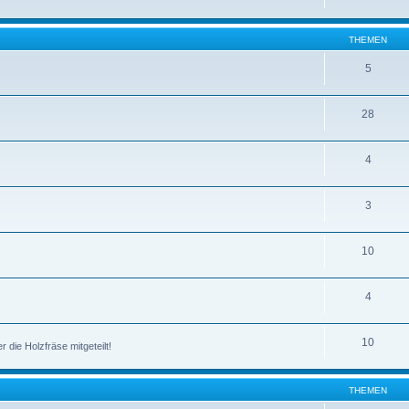
THEMEN
5
28
4
3
10
4
10
die Holzfräse mitgeteilt!
THEMEN