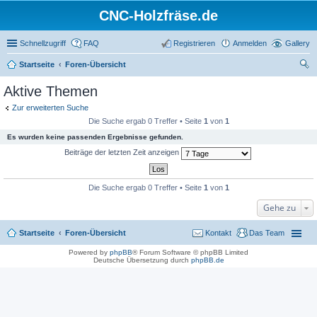
CNC-Holzfräse.de
Schnellzugriff
FAQ
Registrieren
Anmelden
Gallery
Startseite
Foren-Übersicht
uc
Aktive Themen
he
Zur erweiterten Suche
Die Suche ergab 0 Treffer • Seite
1
von
1
Es wurden keine passenden Ergebnisse gefunden.
Beiträge der letzten Zeit anzeigen
Die Suche ergab 0 Treffer • Seite
1
von
1
Gehe zu
Startseite
Foren-Übersicht
Kontakt
Das Team
Powered by
phpBB
® Forum Software © phpBB Limited
Deutsche Übersetzung durch
phpBB.de