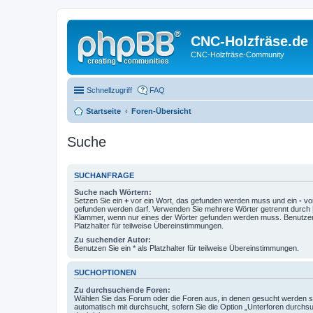
CNC-Holzfräse.de
CNC-Holzfräse-Community
Schnellzugriff
FAQ
Startseite
Foren-Übersicht
Suche
SUCHANFRAGE
Suche nach Wörtern:
Setzen Sie ein
+
vor ein Wort, das gefunden werden muss und ein
-
vor
gefunden werden darf. Verwenden Sie mehrere Wörter getrennt durch
Klammer, wenn nur eines der Wörter gefunden werden muss. Benutzen 
Platzhalter für teilweise Übereinstimmungen.
Zu suchender Autor:
Benutzen Sie ein * als Platzhalter für teilweise Übereinstimmungen.
SUCHOPTIONEN
Zu durchsuchende Foren:
Wählen Sie das Forum oder die Foren aus, in denen gesucht werden so
automatisch mit durchsucht, sofern Sie die Option „Unterforen durchs