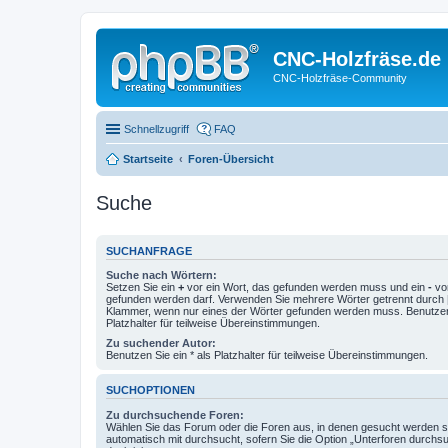
CNC-Holzfräse.de
CNC-Holzfräse-Community
Schnellzugriff
FAQ
Startseite
Foren-Übersicht
Suche
SUCHANFRAGE
Suche nach Wörtern:
Setzen Sie ein
+
vor ein Wort, das gefunden werden muss und ein
-
vor
gefunden werden darf. Verwenden Sie mehrere Wörter getrennt durch
Klammer, wenn nur eines der Wörter gefunden werden muss. Benutzen 
Platzhalter für teilweise Übereinstimmungen.
Zu suchender Autor:
Benutzen Sie ein * als Platzhalter für teilweise Übereinstimmungen.
SUCHOPTIONEN
Zu durchsuchende Foren:
Wählen Sie das Forum oder die Foren aus, in denen gesucht werden so
automatisch mit durchsucht, sofern Sie die Option „Unterforen durchs