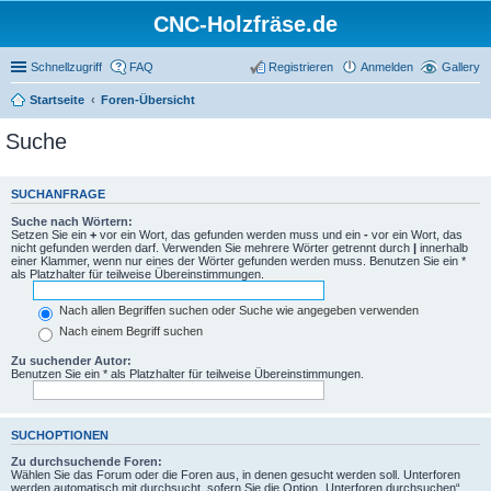
CNC-Holzfräse.de
Schnellzugriff
FAQ
Registrieren
Anmelden
Gallery
Startseite
Foren-Übersicht
Suche
SUCHANFRAGE
Suche nach Wörtern:
Setzen Sie ein
+
vor ein Wort, das gefunden werden muss und ein
-
vor ein Wort, das
nicht gefunden werden darf. Verwenden Sie mehrere Wörter getrennt durch
|
innerhalb
einer Klammer, wenn nur eines der Wörter gefunden werden muss. Benutzen Sie ein *
als Platzhalter für teilweise Übereinstimmungen.
Nach allen Begriffen suchen oder Suche wie angegeben verwenden
Nach einem Begriff suchen
Zu suchender Autor:
Benutzen Sie ein * als Platzhalter für teilweise Übereinstimmungen.
SUCHOPTIONEN
Zu durchsuchende Foren:
Wählen Sie das Forum oder die Foren aus, in denen gesucht werden soll. Unterforen
werden automatisch mit durchsucht, sofern Sie die Option „Unterforen durchsuchen“