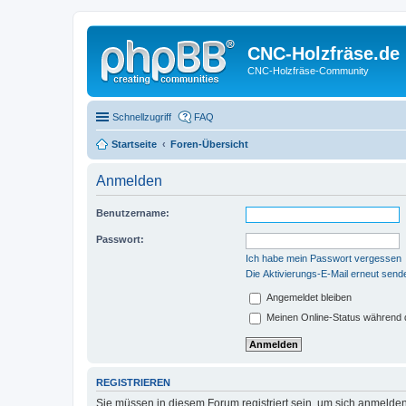
CNC-Holzfräse.de
CNC-Holzfräse-Community
Schnellzugriff
FAQ
Startseite
Foren-Übersicht
Anmelden
Benutzername:
Passwort:
Ich habe mein Passwort vergessen
Die Aktivierungs-E-Mail erneut send
Angemeldet bleiben
Meinen Online-Status während d
REGISTRIEREN
Sie müssen in diesem Forum registriert sein, um sich anmelden