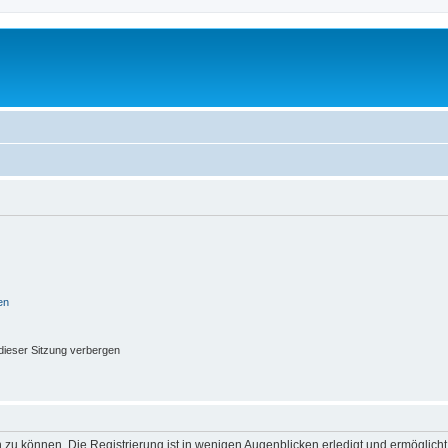
en
ieser Sitzung verbergen
 zu können. Die Registrierung ist in wenigen Augenblicken erledigt und ermöglicht