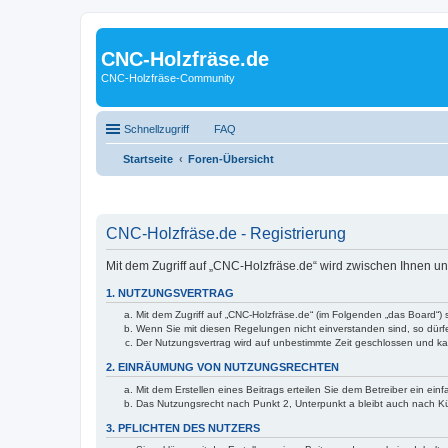
CNC-Holzfräse.de
CNC-Holzfräse-Community
Schnellzugriff
FAQ
Startseite
Foren-Übersicht
CNC-Holzfräse.de - Registrierung
Mit dem Zugriff auf „CNC-Holzfräse.de“ wird zwischen Ihnen u
1. NUTZUNGSVERTRAG
Mit dem Zugriff auf „CNC-Holzfräse.de“ (im Folgenden „das Board“)
Wenn Sie mit diesen Regelungen nicht einverstanden sind, so dürfen
Der Nutzungsvertrag wird auf unbestimmte Zeit geschlossen und kan
2. EINRÄUMUNG VON NUTZUNGSRECHTEN
Mit dem Erstellen eines Beitrags erteilen Sie dem Betreiber ein ei
Das Nutzungsrecht nach Punkt 2, Unterpunkt a bleibt auch nach 
3. PFLICHTEN DES NUTZERS