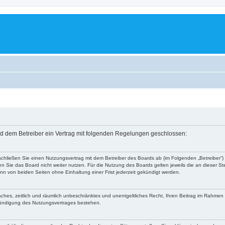
nd dem Betreiber ein Vertrag mit folgenden Regelungen geschlossen:
 schließen Sie einen Nutzungsvertrag mit dem Betreiber des Boards ab (im Folgenden „Betreiber
 Sie das Board nicht weiter nutzen. Für die Nutzung des Boards gelten jeweils die an dieser Ste
n von beiden Seiten ohne Einhaltung einer Frist jederzeit gekündigt werden.
nfaches, zeitlich und räumlich unbeschränktes und unentgeltliches Recht, Ihren Beitrag im Rahme
Kündigung des Nutzungsvertrages bestehen.