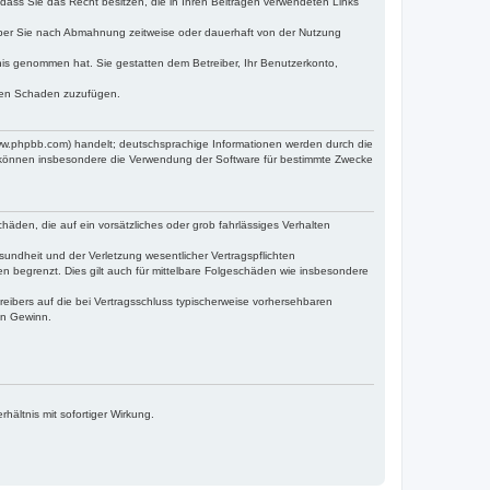
, dass Sie das Recht besitzen, die in Ihren Beiträgen verwendeten Links
iber Sie nach Abmahnung zeitweise oder dauerhaft von der Nutzung
ntnis genommen hat. Sie gestatten dem Betreiber, Ihr Benutzerkonto,
tten Schaden zuzufügen.
www.phpbb.com) handelt; deutschsprachige Informationen werden durch die
e können insbesondere die Verwendung der Software für bestimmte Zwecke
häden, die auf ein vorsätzliches oder grob fahrlässiges Verhalten
undheit und der Verletzung wesentlicher Vertragspflichten
n begrenzt. Dies gilt auch für mittelbare Folgeschäden wie insbesondere
eibers auf die bei Vertragsschluss typischerweise vorhersehbaren
en Gewinn.
ältnis mit sofortiger Wirkung.