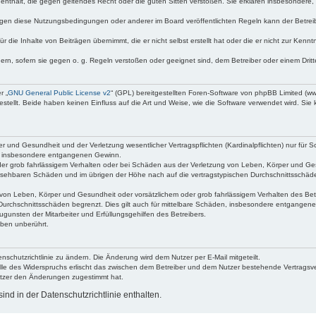
te enthält, die gegen geltendes Recht oder die guten Sitten verstoßen. Sie erklären insbesondere
egen diese Nutzungsbedingungen oder anderer im Board veröffentlichten Regeln kann der Betre
 die Inhalte von Beiträgen übernimmt, die er nicht selbst erstellt hat oder die er nicht zur Ken
dern, sofern sie gegen o. g. Regeln verstoßen oder geeignet sind, dem Betreiber oder einem Dri
r „
GNU General Public License v2
“ (GPL) bereitgestellten Foren-Software von phpBB Limited (
ellt. Beide haben keinen Einfluss auf die Art und Weise, wie die Software verwendet wird. Si
 und Gesundheit und der Verletzung wesentlicher Vertragspflichten (Kardinalpflichten) nur für Sc
wie insbesondere entgangenen Gewinn.
der grob fahrlässigem Verhalten oder bei Schäden aus der Verletzung von Leben, Körper und Ges
rhersehbaren Schäden und im übrigen der Höhe nach auf die vertragstypischen Durchschnittsschäde
von Leben, Körper und Gesundheit oder vorsätzlichem oder grob fahrlässigem Verhalten des Betr
Durchschnittsschäden begrenzt. Dies gilt auch für mittelbare Schäden, insbesondere entgangen
gunsten der Mitarbeiter und Erfüllungsgehilfen des Betreibers.
ben unberührt.
nschutzrichtlinie zu ändern. Die Änderung wird dem Nutzer per E-Mail mitgeteilt.
lle des Widerspruchs erlischt das zwischen dem Betreiber und dem Nutzer bestehende Vertragsverh
utzer den Änderungen zugestimmt hat.
nd in der Datenschutzrichtlinie enthalten.