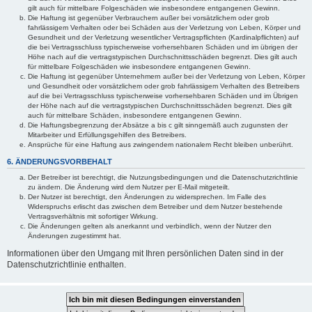
gilt auch für mittelbare Folgeschäden wie insbesondere entgangenen Gewinn.
Die Haftung ist gegenüber Verbrauchern außer bei vorsätzlichem oder grob
fahrlässigem Verhalten oder bei Schäden aus der Verletzung von Leben, Körper und
Gesundheit und der Verletzung wesentlicher Vertragspflichten (Kardinalpflichten) auf
die bei Vertragsschluss typischerweise vorhersehbaren Schäden und im übrigen der
Höhe nach auf die vertragstypischen Durchschnittsschäden begrenzt. Dies gilt auch
für mittelbare Folgeschäden wie insbesondere entgangenen Gewinn.
Die Haftung ist gegenüber Unternehmern außer bei der Verletzung von Leben, Körper
und Gesundheit oder vorsätzlichem oder grob fahrlässigem Verhalten des Betreibers
auf die bei Vertragsschluss typischerweise vorhersehbaren Schäden und im Übrigen
der Höhe nach auf die vertragstypischen Durchschnittsschäden begrenzt. Dies gilt
auch für mittelbare Schäden, insbesondere entgangenen Gewinn.
Die Haftungsbegrenzung der Absätze a bis c gilt sinngemäß auch zugunsten der
Mitarbeiter und Erfüllungsgehilfen des Betreibers.
Ansprüche für eine Haftung aus zwingendem nationalem Recht bleiben unberührt.
6. ÄNDERUNGSVORBEHALT
Der Betreiber ist berechtigt, die Nutzungsbedingungen und die Datenschutzrichtlinie
zu ändern. Die Änderung wird dem Nutzer per E-Mail mitgeteilt.
Der Nutzer ist berechtigt, den Änderungen zu widersprechen. Im Falle des
Widerspruchs erlischt das zwischen dem Betreiber und dem Nutzer bestehende
Vertragsverhältnis mit sofortiger Wirkung.
Die Änderungen gelten als anerkannt und verbindlich, wenn der Nutzer den
Änderungen zugestimmt hat.
Informationen über den Umgang mit Ihren persönlichen Daten sind in der
Datenschutzrichtlinie enthalten.