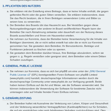
3. PFLICHTEN DES NUTZERS
Sie erklären mit der Erstellung eines Beitrags, dass er keine Inhalte enthält, die gegen
geltendes Recht oder die guten Sitten verstoßen. Sie erklären insbesondere, dass
Sie das Recht besitzen, die in Ihren Beiträgen verwendeten Links und Bilder zu
setzen bzw. zu verwenden.
Der Betreiber des Boards übt das Hausrecht aus. Bei Verstößen gegen diese
Nutzungsbedingungen oder anderer im Board veröffentlichten Regeln kann der
Betreiber Sie nach Abmahnung zeitweise oder dauerhaft von der Nutzung dieses
Boards ausschließen und Ihnen ein Hausverbot erteilen.
Sie nehmen zur Kenntnis, dass der Betreiber keine Verantwortung für die Inhalte von
Beiträgen übernimmt, die er nicht selbst erstellt hat oder die er nicht zur Kenntnis
genommen hat. Sie gestatten dem Betreiber, Ihr Benutzerkonto, Beiträge und
Funktionen jederzeit zu löschen oder zu sperren.
Sie gestatten dem Betreiber darüber hinaus, Ihre Beiträge abzuändern, sofern sie
gegen o. g. Regeln verstoßen oder geeignet sind, dem Betreiber oder einem Dritten
Schaden zuzufügen.
4. GENERAL PUBLIC LICENSE
Sie nehmen zur Kenntnis, dass es sich bei phpBB um eine unter der „
GNU General
Public License v2
“ (GPL) bereitgestellten Foren-Software von phpBB Limited
(www.phpbb.com) handelt; deutschsprachige Informationen werden durch die
deutschsprachige Community unter www.phpbb.de zur Verfügung gestellt. Beide
haben keinen Einfluss auf die Art und Weise, wie die Software verwendet wird. Sie
können insbesondere die Verwendung der Software für bestimmte Zwecke nicht
untersagen oder auf Inhalte fremder Foren Einfluss nehmen.
5. GEWÄHRLEISTUNG
Der Betreiber haftet mit Ausnahme der Verletzung von Leben, Körper und Gesundheit
und der Verletzung wesentlicher Vertragspflichten (Kardinalpflichten) nur für Schäden,
die auf ein vorsätzliches oder grob fahrlässiges Verhalten zurückzuführen sind. Dies