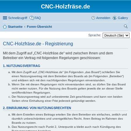
CNC-Holzfräse.de
Schnellzugriff
FAQ
Anmelden
Gallery
Startseite
Foren-Übersicht
uc
Sprache:
he
CNC-Holzfräse.de - Registrierung
Mit dem Zugriff auf „CNC-Holzfräse.de“ wird zwischen Ihnen und dem
Betreiber ein Vertrag mit folgenden Regelungen geschlossen:
1. NUTZUNGSVERTRAG
Mit dem Zugriff auf „CNC-Holzfräse.de“ (im Folgenden „das Board“) schließen Sie
einen Nutzungsvertrag mit dem Betreiber des Boards ab (im Folgenden „Betreiber“)
und erklären sich mit den nachfolgenden Regelungen einverstanden.
Wenn Sie mit diesen Regelungen nicht einverstanden sind, so dürfen Sie das Board
nicht weiter nutzen. Für die Nutzung des Boards gelten jeweils die an dieser Stelle
veröffentlichten Regelungen.
Der Nutzungsvertrag wird auf unbestimmte Zeit geschlossen und kann von beiden
Seiten ohne Einhaltung einer Frist jederzeit gekündigt werden.
2. EINRÄUMUNG VON NUTZUNGSRECHTEN
Mit dem Erstellen eines Beitrags erteilen Sie dem Betreiber ein einfaches, zeitlich und
räumlich unbeschränktes und unentgeltliches Recht, Ihren Beitrag im Rahmen des
Boards zu nutzen.
Das Nutzungsrecht nach Punkt 2, Unterpunkt a bleibt auch nach Kündigung des
Nutzungsvertrages bestehen.