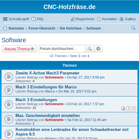
CNC-Holzfräse.de
Schnellzugriff
FAQ
Registrieren
Anmelden
Gallery
Startseite
Foren-Übersicht
Die Holzfräse
Software
uc
Software
he
Neues Thema
10 Themen • Seite
1
von
1
Themen
Zweite X-Achse Mach3 Parameter
Letzter Beitrag von
Schreinerin
«
Do Apr 27, 2017 8:59 pm
Antworten:
4
Mach 3 Einstellungen für Marco
Letzter Beitrag von
Marco
«
Do Mär 16, 2017 9:01 pm
Mach 3 Einstellungen
Letzter Beitrag von
Schreinerin
«
Di Feb 14, 2017 7:37 pm
Antworten:
11
1
2
Max. Geschwiendigkeit einstellen
Letzter Beitrag von
Schreinerin
«
Sa Feb 11, 2017 11:45 am
Antworten:
1
Konstruktion eine Lenkrades für einen Schaukeltrecker mit
Aspire 8.5
Letzter Beitrag von
Kkberg
«
Do Jan 19, 2017 9:19 pm