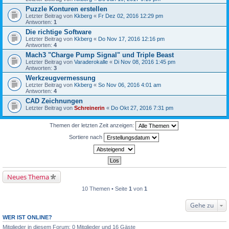
Puzzle Konturen erstellen
Letzter Beitrag von
Kkberg
«
Fr Dez 02, 2016 12:29 pm
Antworten:
1
Die richtige Software
Letzter Beitrag von
Kkberg
«
Do Nov 17, 2016 12:16 pm
Antworten:
4
Mach3 "Charge Pump Signal" und Triple Beast
Letzter Beitrag von
Varaderokalle
«
Di Nov 08, 2016 1:45 pm
Antworten:
3
Werkzeugvermessung
Letzter Beitrag von
Kkberg
«
So Nov 06, 2016 4:01 am
Antworten:
4
CAD Zeichnungen
Letzter Beitrag von
Schreinerin
«
Do Okt 27, 2016 7:31 pm
Themen der letzten Zeit anzeigen:
Sortiere nach
Neues Thema
10 Themen • Seite
1
von
1
Gehe zu
WER IST ONLINE?
Mitglieder in diesem Forum: 0 Mitglieder und 16 Gäste