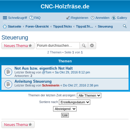
CNC-Holzfräse.de
Schnellzugriff
FAQ
Registrieren
Anmelden
Gallery
Startseite
Foren-Übersicht
Tipps&Tricks
Tipps&Tricks Holzfräse
Steuerung
uc
Steuerung
he
Neues Thema
2 Themen • Seite
1
von
1
Themen
Not Aus bzw. eigentlich Not Halt
Letzter Beitrag von
@Tom
«
Sa Okt 29, 2016 8:12 pm
Antworten:
2
Anleitung Steuerung
Letzter Beitrag von
Schreinerin
«
Do Okt 27, 2016 2:38 pm
Themen der letzten Zeit anzeigen:
Sortiere nach
Neues Thema